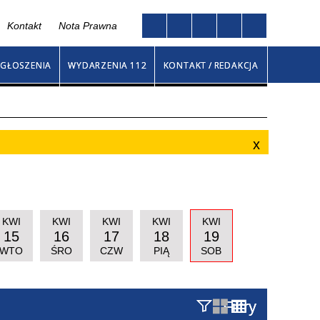
Kontakt
Nota Prawna
Twoja przeglądarka nie obsługuje JavaScript
ny
GŁOSZENIA
WYDARZENIA 112
KONTAKT / REDAKCJA
KWI
KWI
KWI
KWI
KWI
15
16
17
18
19
WTO
ŚRO
CZW
PIĄ
SOB
Filtry