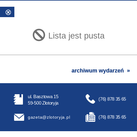
5
Usuń
ten
filtr
Lista jest pusta
archiwum wydarzeń
ul. Basztowa 15
(76) 878 35 65
59-500 Złotoryja
(76) 878 35 65
gazeta@zlotoryja.pl