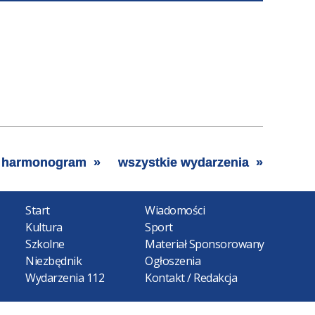
Szukana
fraza
Kategoria
Trwające w
—
zakresie
harmonogram
wszystkie wydarzenia
Miejsce
Organizator
Start
Wiadomości
Promowane
Kultura
Sport
Szkolne
Materiał Sponsorowany
Niezbędnik
Ogłoszenia
Wydarzenia 112
Kontakt / Redakcja