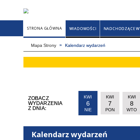
STRONA GŁÓWNA
WIADOMOŚCI
NADCHODZĄCE W
Mapa Strony
Kalendarz wydarzeń
KWI
KWI
KWI
ZOBACZ
6
7
8
WYDARZENIA
Z DNIA:
NIE
PON
WTO
Kalendarz wydarzeń