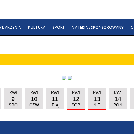
Niedziela, 9 sierpnia 2026
Klary, Romana, Rozy
YDARZENIA
KULTURA
SPORT
MATERIAŁ SPONSOROWANY
O
KWI
KWI
KWI
KWI
KWI
KWI
9
10
11
12
13
14
ŚRO
CZW
PIĄ
SOB
NIE
PON