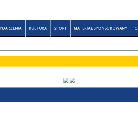
Niedziela, 9 sierpnia 2026
Klary, Romana, Rozy
YDARZENIA
KULTURA
SPORT
MATERIAŁ SPONSOROWANY
O