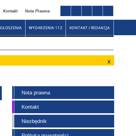
Kontakt
Nota Prawna
Twoja przeglądarka nie obsługuje JavaScript
ny
GŁOSZENIA
WYDARZENIA 112
KONTAKT / REDAKCJA
Nota prawna
Kontakt
Niezbędnik
Polityka prywatności