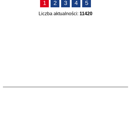
1
2
3
4
5
publikacji
Liczba aktualności:
11420
—
Kategoria