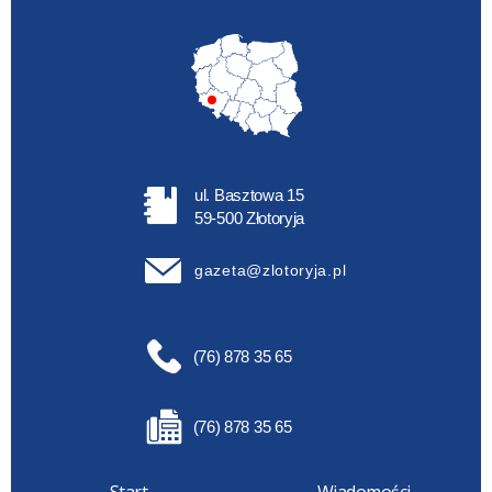
ul. Basztowa 15
59-500 Złotoryja
gazeta@zlotoryja.pl
(76) 878 35 65
(76) 878 35 65