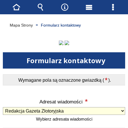
Strona
Wyszukiwarka
Narzędzia
Menu
Menu
główna
główne
szcze
Mapa Strony
Formularz kontaktowy
Formularz kontaktowy
*
Wymagane pola są oznaczone gwiazdką (
).
*
Adresat wiadomości
Wybierz adresata wiadomości