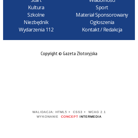
Start
Wiadomości
Kultura
Sport
Szkolne
Materiał Sponsorowany
Niezbędnik
Ogłoszenia
Wydarzenia 112
Kontakt / Redakcja
Copyright © Gazeta Złotoryjska
WALIDACJA:
HTML5
+
CSS3
+
WCAG 2.1
WYKONANIE
CONCEPT
INTERMEDIA