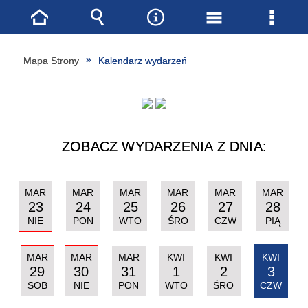
Strona
Wyszukiwarka
Narzędzia
Menu
Menu
główna
główne
szcze
Mapa Strony
Kalendarz wydarzeń
ZOBACZ WYDARZENIA Z DNIA:
MAR
MAR
MAR
MAR
MAR
MAR
23
24
25
26
27
28
NIE
PON
WTO
ŚRO
CZW
PIĄ
MAR
MAR
MAR
KWI
KWI
KWI
29
30
31
1
2
3
SOB
NIE
PON
WTO
ŚRO
CZW