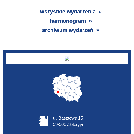
Trwające w
zakresie
wszystkie wydarzenia
harmonogram
—
archiwum wydarzeń
Miejsce
Organizator
Promowane
ul. Basztowa 15
59-500 Złotoryja