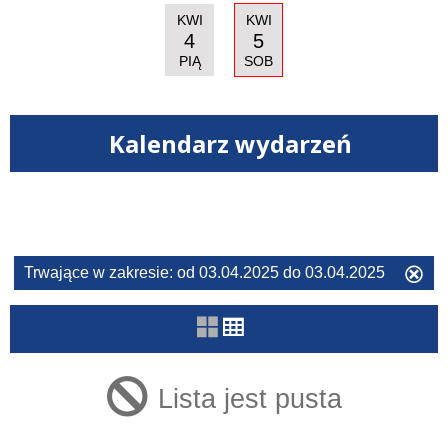
KWI
KWI
4
5
PIĄ
SOB
Kalendarz wydarzeń
Filtry
Szukana
Trwające w zakresie:
od 03.04.2025 do 03.04.2025
Us
fraza
ten
filtr
Kategoria
Lista jest pusta