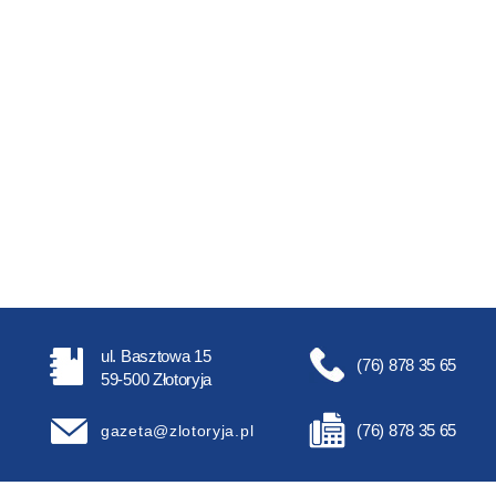
ul. Basztowa 15
(76) 878 35 65
59-500 Złotoryja
(76) 878 35 65
gazeta@zlotoryja.pl