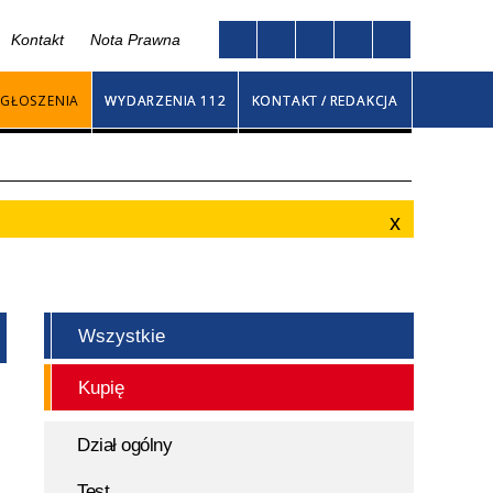
Kontakt
Nota Prawna
Twoja przeglądarka nie obsługuje JavaScript
na
GŁOSZENIA
WYDARZENIA 112
KONTAKT / REDAKCJA
Wszystkie
Kupię
Dział ogólny
Test