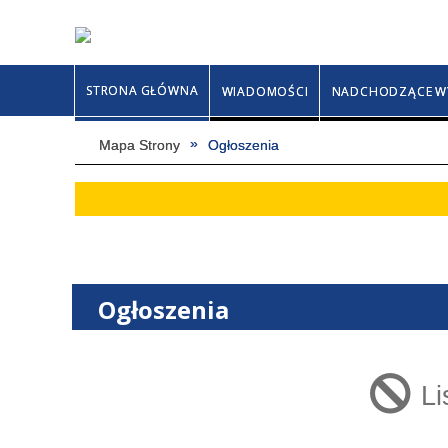
STRONA GŁÓWNA
WIADOMOŚCI
NADCHODZĄCE W
Mapa Strony
Ogłoszenia
Ogłoszenia
Li