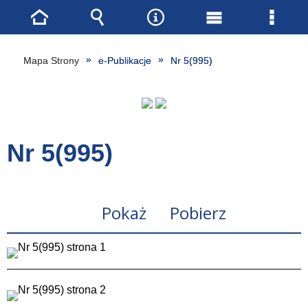
Strona
Wyszukiwarka
Narzędzia
Menu
Menu
główna
główne
szcze
Mapa Strony
e-Publikacje
Nr 5(995)
Nr 5(995)
Pokaż
Pobierz