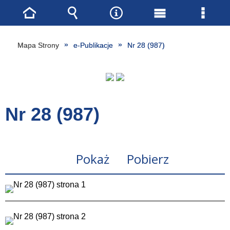
Strona
Wyszukiwarka
Narzędzia
Menu
Menu
główna
główne
szcze
Mapa Strony
e-Publikacje
Nr 28 (987)
Nr 28 (987)
Pokaż
Pobierz