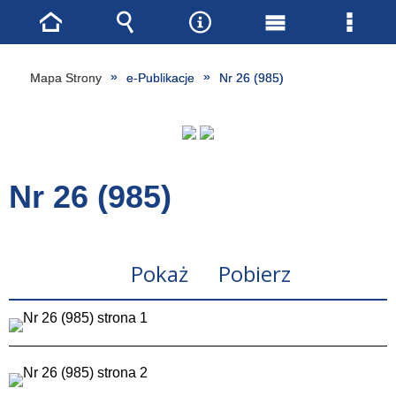
Strona
Wyszukiwarka
Narzędzia
Menu
Menu
główna
główne
szcze
Mapa Strony
e-Publikacje
Nr 26 (985)
Nr 26 (985)
Pokaż
Pobierz