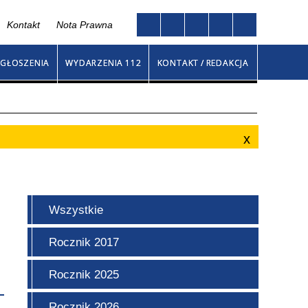
Kontakt
Nota Prawna
Twoja przeglądarka nie obsługuje JavaScript
go
GŁOSZENIA
WYDARZENIA 112
KONTAKT / REDAKCJA
Wszystkie
Rocznik 2017
Rocznik 2025
Rocznik 2026