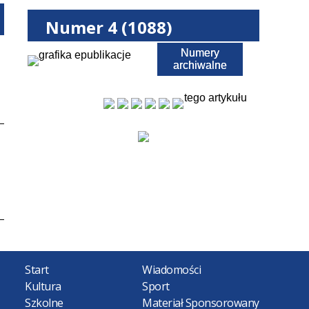
Numer 4 (1088)
Numery
Pobierz PDF
archiwalne
tego artykułu
Start
Wiadomości
Kultura
Sport
Szkolne
Materiał Sponsorowany