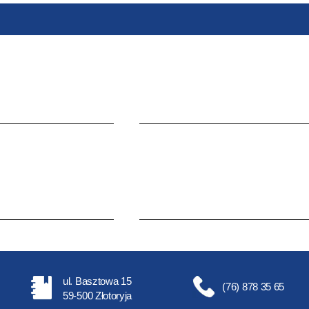
ul. Basztowa 15
(76) 878 35 65
59-500 Złotoryja