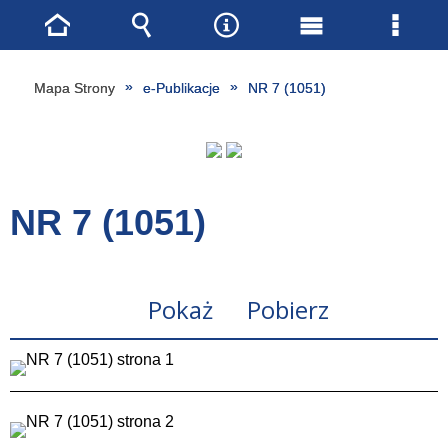
Strona
Wyszukiwarka
Narzędzia
Menu
Menu
główna
główne
szcze
Mapa Strony
e-Publikacje
NR 7 (1051)
NR 7 (1051)
Pokaż
Pobierz