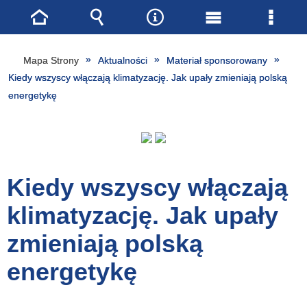
Strona
Wyszukiwarka
Narzędzia
Menu
Menu
główna
główne
szcze
Mapa Strony
Aktualności
Materiał sponsorowany
Kiedy wszyscy włączają klimatyzację. Jak upały zmieniają polską
energetykę
Kiedy wszyscy włączają
klimatyzację. Jak upały
zmieniają polską
energetykę