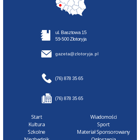
ul. Basztowa 15
59-500 Złotoryja
gazeta@zlotoryja.pl
(76) 878 35 65
(76) 878 35 65
Start
Wiadomości
Kultura
Sport
Szkolne
Materiał Sponsorowany
Niezbędnik
Ogłoszenia