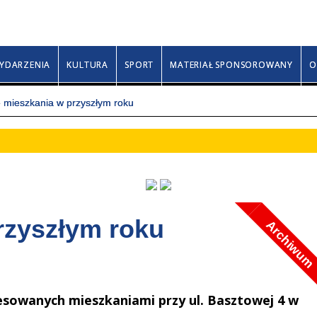
Czwartek, 6 sierpnia 2026
Jakuba, Sławy, Wincente
YDARZENIA
KULTURA
SPORT
MATERIAŁ SPONSOROWANY
O
mieszkania w przyszłym roku
rzyszłym roku
Archiwum
sowanych mieszkaniami przy ul. Basztowej 4 w