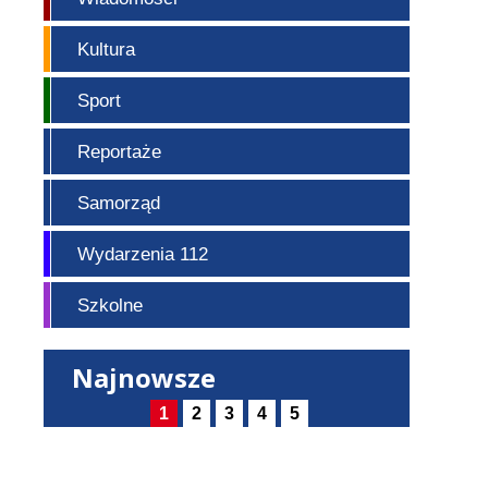
Kultura
Sport
Reportaże
Samorząd
Wydarzenia 112
Szkolne
Najnowsze
1
2
3
4
5