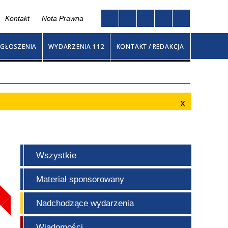
Kontakt
Nota Prawna
Twoja przeglądarka nie obsługuje JavaScript
go
GŁOSZENIA
WYDARZENIA 112
KONTAKT / REDAKCJA
Wszystkie
Materiał sponsorowany
Nadchodzące wydarzenia
Wiadomości