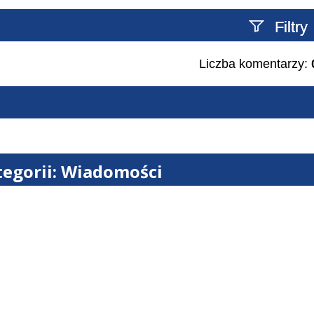
Filtry
Liczba komentarzy:
Szukany tekst
tegorii: Wiadomości