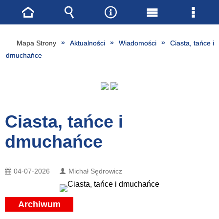
Strona
Wyszukiwarka
Narzędzia
Menu
Menu
główna
główne
szcze
Mapa Strony
Aktualności
Wiadomości
Ciasta, tańce i
dmuchańce
Ciasta, tańce i
dmuchańce
04-07-2026
Michał Sędrowicz
Archiwum