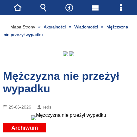
Strona
Wyszukiwarka
Narzędzia
Menu
Menu
główna
główne
szcze
Mapa Strony
Aktualności
Wiadomości
Mężczyzna
nie przeżył wypadku
Mężczyzna nie przeżył
wypadku
29-06-2026
reds
Archiwum