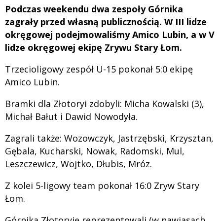
Podczas weekendu dwa zespoły Górnika
zagrały przed własną publicznością. W III lidze
okręgowej podejmowaliśmy Amico Lubin, a w V
lidze okręgowej ekipę Zrywu Stary Łom.
Trzecioligowy zespół U-15 pokonał 5:0 ekipę
Amico Lubin.
Bramki dla Złotoryi zdobyli: Micha Kowalski (3),
Michał Bałut i Dawid Nowodyła.
Zagrali także: Wozowczyk, Jastrzębski, Krzysztan,
Gębala, Kucharski, Nowak, Radomski, Mul,
Leszczewicz, Wojtko, Dłubis, Mróz.
Z kolei 5-ligowy team pokonał 16:0 Zryw Stary
Łom.
Górnika Złotoryję reprezentowali (w nawiasach