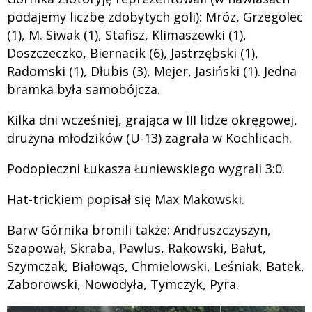
podajemy liczbę zdobytych goli): Mróz, Grzegolec
(1), M. Siwak (1), Stafisz, Klimaszewki (1),
Doszczeczko, Biernacik (6), Jastrzębski (1),
Radomski (1), Dłubis (3), Mejer, Jasiński (1). Jedna
bramka była samobójcza.
Kilka dni wcześniej, grająca w III lidze okręgowej,
drużyna młodzików (U-13) zagrała w Kochlicach.
Podopieczni Łukasza Łuniewskiego wygrali 3:0.
Hat-trickiem popisał się Max Makowski.
Barw Górnika bronili także: Andruszczyszyn,
Szapował, Skraba, Pawlus, Rakowski, Bałut,
Szymczak, Białowąs, Chmielowski, Leśniak, Batek,
Zaborowski, Nowodyła, Tymczyk, Pyra.