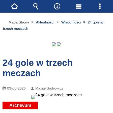
Strona
Wyszukiwarka
Narzędzia
Menu
Menu
główna
główne
szcze
Mapa Strony
Aktualności
Wiadomości
24 gole w
trzech meczach
24 gole w trzech
meczach
03-06-2026
Michał Sędrowicz
Archiwum