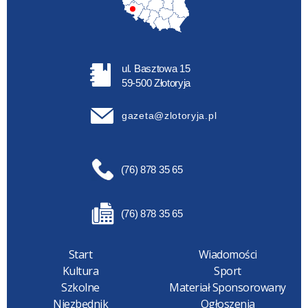
ul. Basztowa 15
59-500 Złotoryja
gazeta@zlotoryja.pl
(76) 878 35 65
(76) 878 35 65
Start
Wiadomości
Kultura
Sport
Szkolne
Materiał Sponsorowany
Niezbędnik
Ogłoszenia