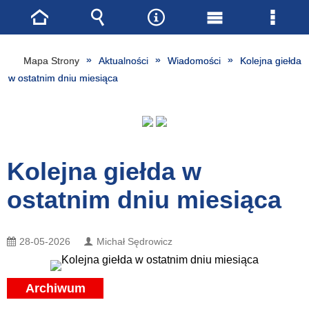
Strona
Wyszukiwarka
Narzędzia
Menu
Menu
główna
główne
szcze
Mapa Strony
Aktualności
Wiadomości
Kolejna giełda
w ostatnim dniu miesiąca
Kolejna giełda w
ostatnim dniu miesiąca
28-05-2026
Michał Sędrowicz
Archiwum