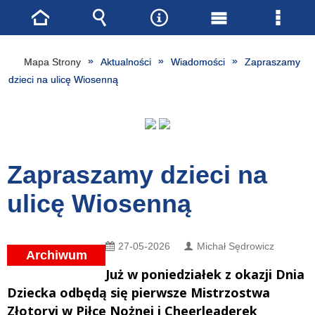
Strona
Wyszukiwarka
Narzędzia
Menu
Menu
główna
główne
szcze
Mapa Strony
Aktualności
Wiadomości
Zapraszamy
dzieci na ulicę Wiosenną
Zapraszamy dzieci na
ulicę Wiosenną
27-05-2026
Michał Sędrowicz
Archiwum
Już w poniedziałek z okazji Dnia
Dziecka odbędą się pierwsze Mistrzostwa
Złotoryi w Piłce Nożnej i Cheerleaderek