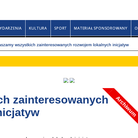
Sobota, 8 sierpnia 2026
Izy, Rajmunda, Sewery
YDARZENIA
KULTURA
SPORT
MATERIAŁ SPONSOROWANY
O
szamy wszystkich zainteresowanych rozwojem lokalnych inicjatyw
ch zainteresowanych
Archiwum
nicjatyw