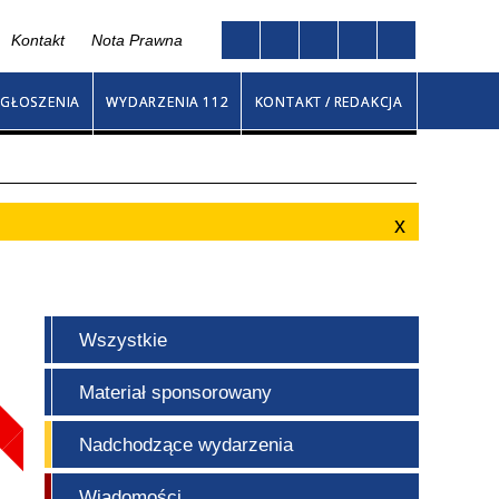
Kontakt
Nota Prawna
Twoja przeglądarka nie obsługuje JavaScript
na
GŁOSZENIA
WYDARZENIA 112
KONTAKT / REDAKCJA
Wszystkie
Materiał sponsorowany
Nadchodzące wydarzenia
Wiadomości