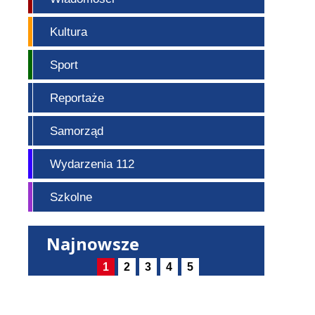
Kultura
Sport
Reportaże
Samorząd
Wydarzenia 112
Szkolne
Najnowsze
1
2
3
4
5