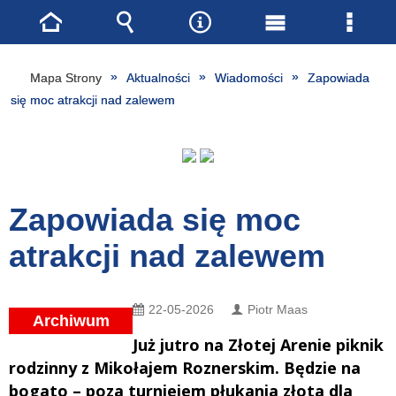
Strona
Wyszukiwarka
Narzędzia
Menu
Menu
główna
główne
szcze
Mapa Strony
Aktualności
Wiadomości
Zapowiada
się moc atrakcji nad zalewem
Zapowiada się moc
atrakcji nad zalewem
22-05-2026
Piotr Maas
Archiwum
Już jutro na Złotej Arenie piknik
rodzinny z Mikołajem Roznerskim. Będzie na
bogato – poza turniejem płukania złota dla