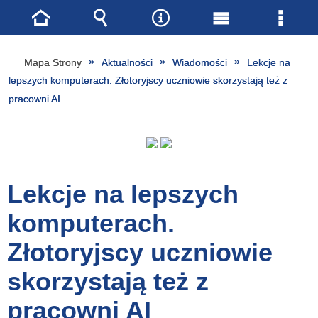
Strona
Wyszukiwarka
Narzędzia
Menu
Menu
główna
główne
szcze
Mapa Strony
Aktualności
Wiadomości
Lekcje na
lepszych komputerach. Złotoryjscy uczniowie skorzystają też z
pracowni AI
Lekcje na lepszych
komputerach.
Złotoryjscy uczniowie
skorzystają też z
pracowni AI