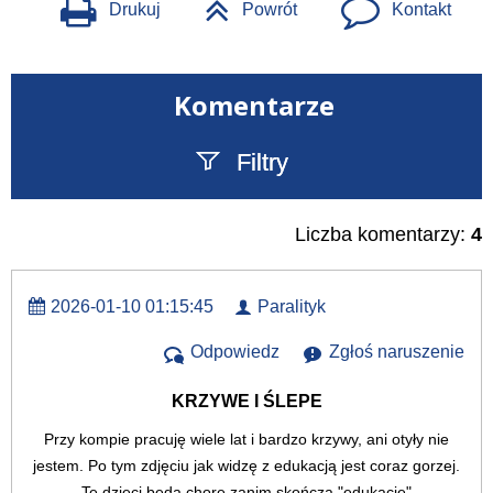
Drukuj
Powrót
Kontakt
Komentarze
Filtry
Szukany tekst
Liczba komentarzy:
4
2026-01-10 01:15:45
Paralityk
Odpowiedz
Zgłoś naruszenie
KRZYWE I ŚLEPE
Przy kompie pracuję wiele lat i bardzo krzywy, ani otyły nie
jestem. Po tym zdjęciu jak widzę z edukacją jest coraz gorzej.
Te dzieci będą chore zanim skończą "edukację"