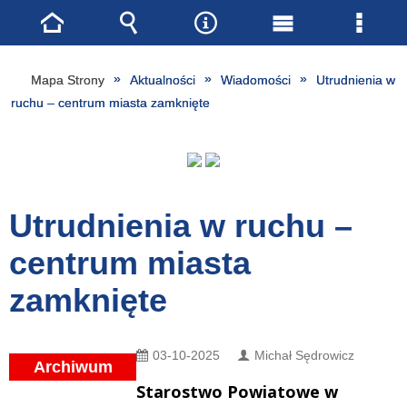
Strona
Wyszukiwarka
Narzędzia
Menu
Menu
główna
główne
szcze
Mapa Strony
Aktualności
Wiadomości
Utrudnienia w
ruchu – centrum miasta zamknięte
Utrudnienia w ruchu –
centrum miasta
zamknięte
03-10-2025
Michał Sędrowicz
Archiwum
Starostwo Powiatowe w