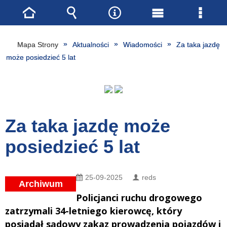
Strona
Wyszukiwarka
Narzędzia
Menu
Menu
główna
główne
szcze
Mapa Strony
Aktualności
Wiadomości
Za taka jazdę
może posiedzieć 5 lat
Za taka jazdę może
posiedzieć 5 lat
25-09-2025
reds
Archiwum
Policjanci ruchu drogowego
zatrzymali 34-letniego kierowcę, który
posiadał sądowy zakaz prowadzenia pojazdów i