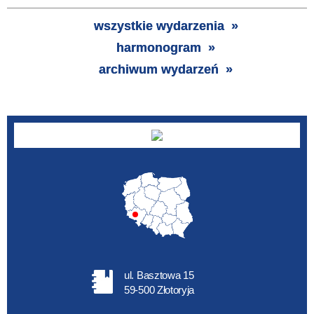
Trwające w
zakresie
wszystkie wydarzenia
harmonogram
—
archiwum wydarzeń
Miejsce
Organizator
Promowane
ul. Basztowa 15
59-500 Złotoryja