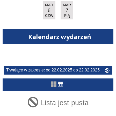
MAR
MAR
6
7
CZW
PIĄ
Kalendarz wydarzeń
Filtry
Szukana
Trwające w zakresie:
od 22.02.2025 do 22.02.2025
Us
fraza
ten
filtr
Kategoria
Lista jest pusta