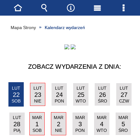
Strona
Wyszukiwarka
Narzędzia
Menu
Menu
główna
główne
szcze
Mapa Strony
Kalendarz wydarzeń
ZOBACZ WYDARZENIA Z DNIA:
LUT
LUT
LUT
LUT
LUT
LUT
22
23
24
25
26
27
SOB
NIE
PON
WTO
ŚRO
CZW
LUT
MAR
MAR
MAR
MAR
MAR
28
1
2
3
4
5
PIĄ
SOB
NIE
PON
WTO
ŚRO