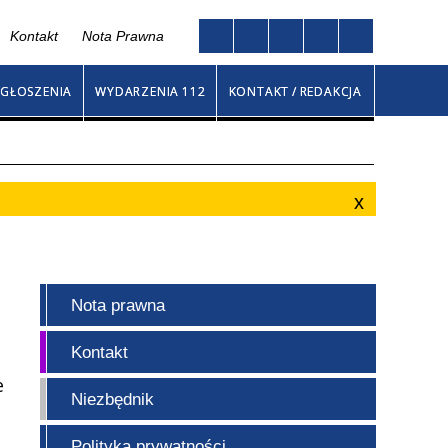
Kontakt
Nota Prawna
Twoja przeglądarka nie obsługuje JavaScript
na
GŁOSZENIA
WYDARZENIA 112
KONTAKT / REDAKCJA
Nota prawna
Kontakt
e
Niezbędnik
Polityka prywatności