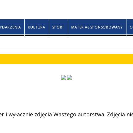
Piątek, 7 sierpnia 2026
Donaty, Olechny, Kajeta
YDARZENIA
KULTURA
SPORT
MATERIAŁ SPONSOROWANY
O
rii wyłacznie zdjęcia Waszego autorstwa. Zdjęcia ni