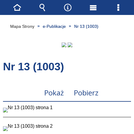
Strona
Wyszukiwarka
Narzędzia
Menu
Menu
główna
główne
szcze
Mapa Strony
e-Publikacje
Nr 13 (1003)
Nr 13 (1003)
Pokaż
Pobierz