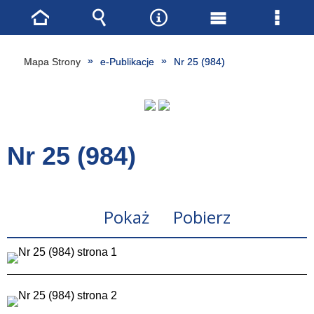
Strona
Wyszukiwarka
Narzędzia
Menu
Menu
główna
główne
szcze
Mapa Strony
e-Publikacje
Nr 25 (984)
Nr 25 (984)
Pokaż
Pobierz