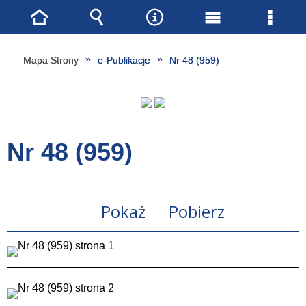
Strona
Wyszukiwarka
Narzędzia
Menu
Menu
główna
główne
szcze
Mapa Strony
e-Publikacje
Nr 48 (959)
Nr 48 (959)
Pokaż
Pobierz