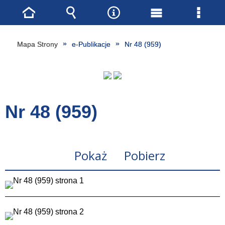
Strona
Wyszukiwarka
Narzędzia
Menu
Menu
główna
główne
szcze
Mapa Strony
e-Publikacje
Nr 48 (959)
Nr 48 (959)
Pokaż
Pobierz