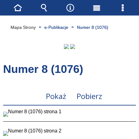
Strona
Wyszukiwarka
Narzędzia
Menu
Menu
główna
główne
szcze
Mapa Strony
e-Publikacje
Numer 8 (1076)
Numer 8 (1076)
Pokaż
Pobierz