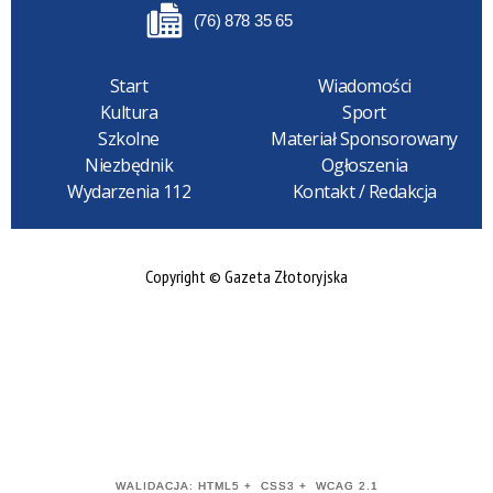
(76) 878 35 65
Start
Wiadomości
Kultura
Sport
Szkolne
Materiał Sponsorowany
Niezbędnik
Ogłoszenia
Wydarzenia 112
Kontakt / Redakcja
Copyright © Gazeta Złotoryjska
WALIDACJA:
HTML5
+
CSS3
+
WCAG 2.1