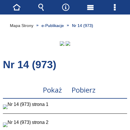
Strona
Wyszukiwarka
Narzędzia
Menu
Menu
główna
główne
szcze
Mapa Strony
e-Publikacje
Nr 14 (973)
Nr 14 (973)
Pokaż
Pobierz