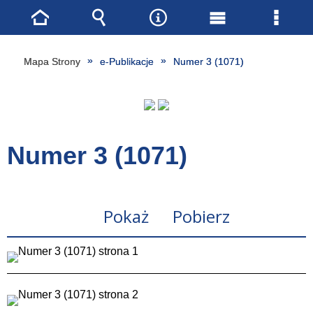
Strona
Wyszukiwarka
Narzędzia
Menu
Menu
główna
główne
szcze
Mapa Strony
e-Publikacje
Numer 3 (1071)
Numer 3 (1071)
Pokaż
Pobierz