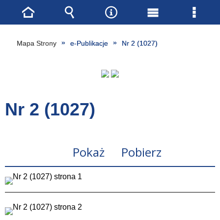
Strona
Wyszukiwarka
Narzędzia
Menu
Menu
główna
główne
szcze
Mapa Strony
e-Publikacje
Nr 2 (1027)
Nr 2 (1027)
Pokaż
Pobierz