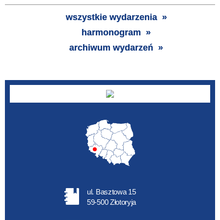
Trwające w
zakresie
wszystkie wydarzenia
harmonogram
—
archiwum wydarzeń
Miejsce
Organizator
Promowane
ul. Basztowa 15
59-500 Złotoryja