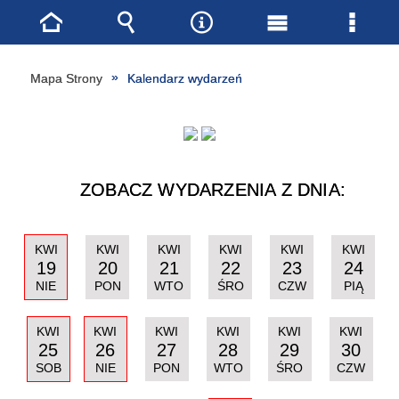
Strona
Wyszukiwarka
Narzędzia
Menu
Menu
główna
główne
szcze
Mapa Strony
Kalendarz wydarzeń
ZOBACZ WYDARZENIA Z DNIA:
KWI
KWI
KWI
KWI
KWI
KWI
19
20
21
22
23
24
NIE
PON
WTO
ŚRO
CZW
PIĄ
KWI
KWI
KWI
KWI
KWI
KWI
25
26
27
28
29
30
SOB
NIE
PON
WTO
ŚRO
CZW