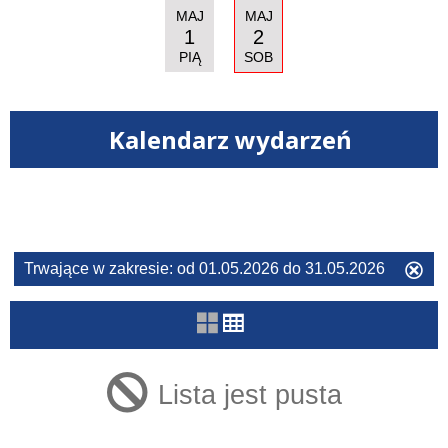
MAJ
MAJ
1
2
PIĄ
SOB
Kalendarz wydarzeń
Filtry
Szukana
Trwające w zakresie:
od 01.05.2026 do 31.05.2026
Us
fraza
ten
filtr
Kategoria
Lista jest pusta