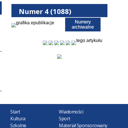
Numer 4 (1088)
Numery
Pobierz PDF
archiwalne
tego artykułu
Start
Wiadomości
Kultura
Sport
Szkolne
Materiał Sponsorowany