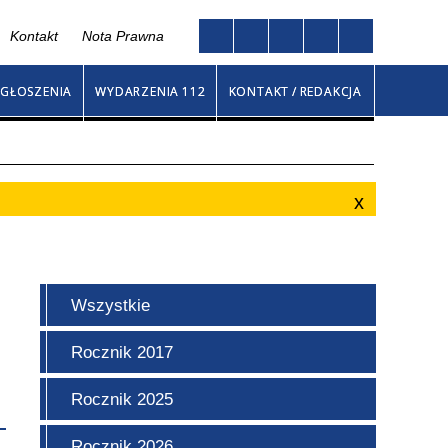
Kontakt
Nota Prawna
Twoja przeglądarka nie obsługuje JavaScript
go
GŁOSZENIA
WYDARZENIA 112
KONTAKT / REDAKCJA
Wszystkie
Rocznik 2017
Rocznik 2025
Rocznik 2026