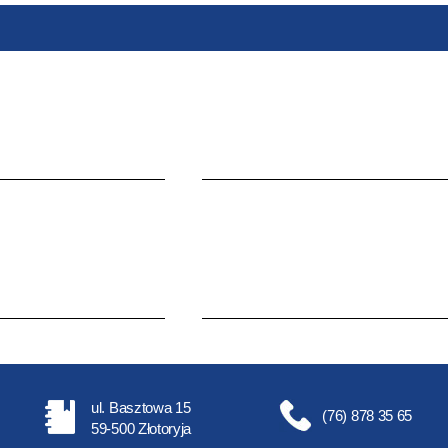
ul. Basztowa 15
(76) 878 35 65
59-500 Złotoryja