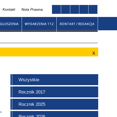
Kontakt
Nota Prawna
Twoja przeglądarka nie obsługuje JavaScript
go
GŁOSZENIA
WYDARZENIA 112
KONTAKT / REDAKCJA
Wszystkie
Rocznik 2017
Rocznik 2025
Rocznik 2026