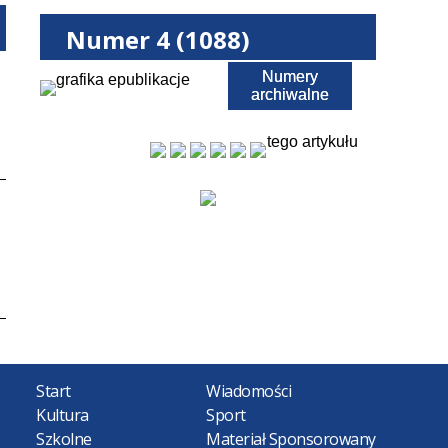
Numer 4 (1088)
Numery
Pobierz PDF
archiwalne
tego artykułu
Start
Wiadomości
Kultura
Sport
Szkolne
Materiał Sponsorowany