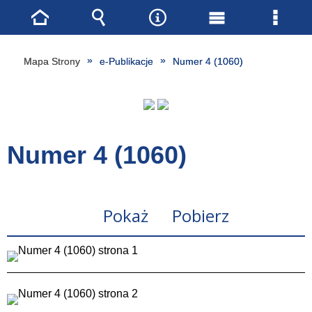
Strona
Wyszukiwarka
Narzędzia
Menu
Menu
główna
główne
szcze
Mapa Strony
e-Publikacje
Numer 4 (1060)
Numer 4 (1060)
Pokaż
Pobierz