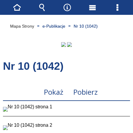
Strona
Wyszukiwarka
Narzędzia
Menu
Menu
główna
główne
szcze
Mapa Strony
e-Publikacje
Nr 10 (1042)
Nr 10 (1042)
Pokaż
Pobierz