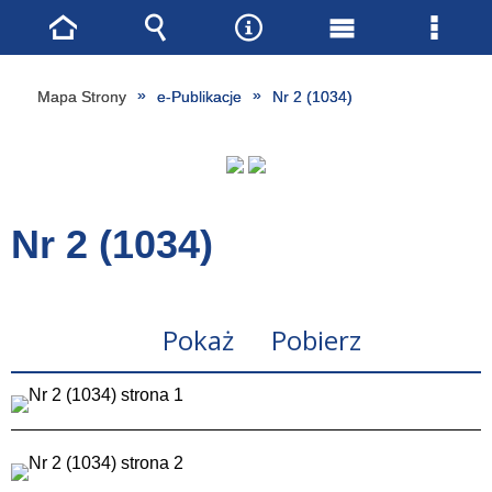
Strona
Wyszukiwarka
Narzędzia
Menu
Menu
główna
główne
szcze
Mapa Strony
e-Publikacje
Nr 2 (1034)
Nr 2 (1034)
Pokaż
Pobierz