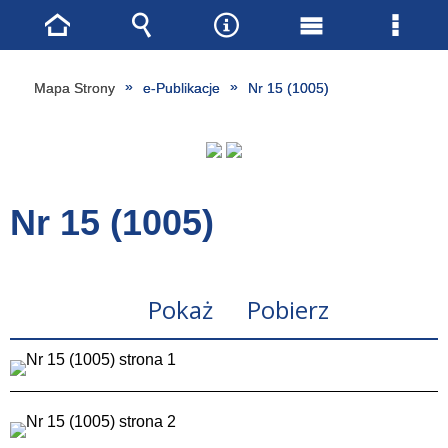
Strona
Wyszukiwarka
Narzędzia
Menu
Menu
główna
główne
szcze
Mapa Strony
e-Publikacje
Nr 15 (1005)
Nr 15 (1005)
Pokaż
Pobierz